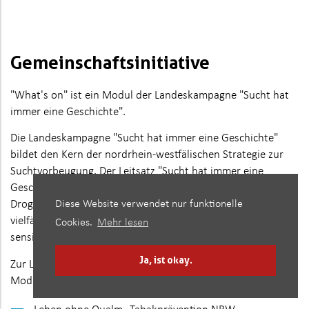
Gemeinschaftsinitiative
"What's on" ist ein Modul der Landeskampagne "Sucht hat
immer eine Geschichte".
Die Landeskampagne "Sucht hat immer eine Geschichte"
bildet den Kern der nordrhein-westfälischen Strategie zur
Suchtvorbeugung. Der Leitsatz "Sucht hat immer eine
Geschichte" steht für die ursachenorientierte Sucht- und
Drogenpolitik des Landes. Ihr Ziel ist es, mit interaktiven und
Diese Website verwendet nur funktionelle
vielfältigen Angeboten für ein suchtfreies Leben zu
Cookies.
Mehr lesen
sensibilisieren.
Ja, ist okay.
Zur Landeskampagne gehören neben "What's on" folgende
Module mit thematischen Schwerpunkten: